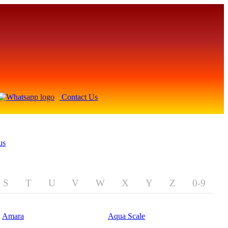
Contact Us
us
S
T
U
V
W
X
Y
Z
0-9
Amara
Aqua Scale