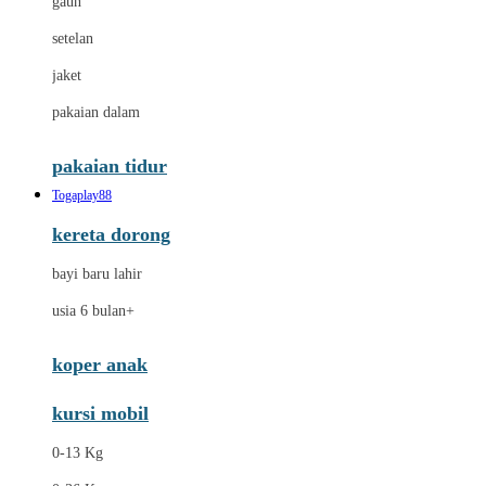
gaun
setelan
jaket
pakaian dalam
pakaian tidur
Togaplay88
kereta dorong
bayi baru lahir
usia 6 bulan+
koper anak
kursi mobil
0-13 Kg