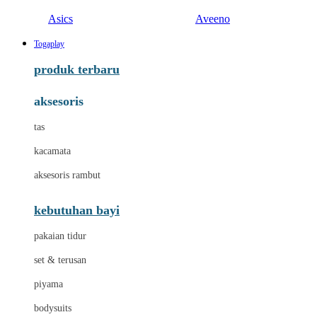
Asics
Aveeno
Togaplay
produk terbaru
aksesoris
tas
kacamata
aksesoris rambut
kebutuhan bayi
pakaian tidur
set & terusan
piyama
bodysuits