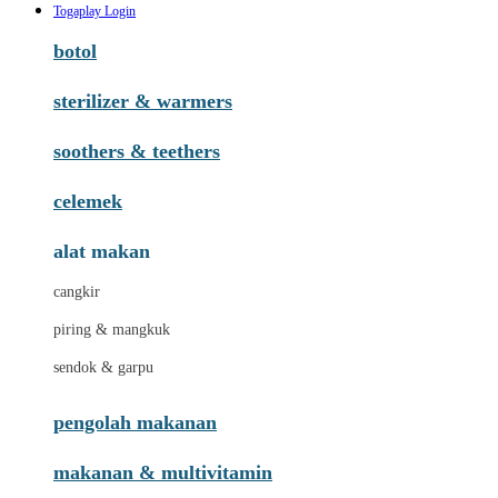
Togaplay Login
botol
sterilizer & warmers
soothers & teethers
celemek
alat makan
cangkir
piring & mangkuk
sendok & garpu
pengolah makanan
makanan & multivitamin