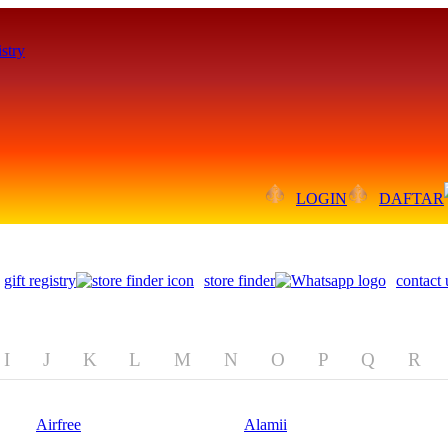
istry
LOGIN
DAFTAR
gift registry
store finder
contact 
I
J
K
L
M
N
O
P
Q
R
Airfree
Alamii