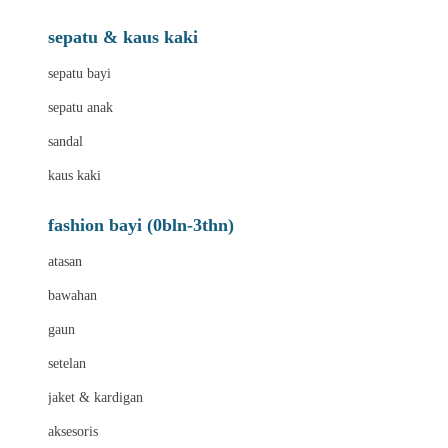
sepatu & kaus kaki
sepatu bayi
sepatu anak
sandal
kaus kaki
fashion bayi (0bln-3thn)
atasan
bawahan
gaun
setelan
jaket & kardigan
aksesoris