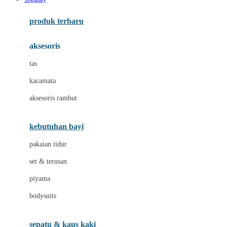
Azetabio
produk terbaru
B
aksesoris
Baabaasheepz
tas
Babiators
kacamata
Baby Dove
aksesoris rambut
Baby Jogger
Baby Rovega
kebutuhan bayi
Babybee
pakaian tidur
Banana Boat
set & terusan
Banz
piyama
Barbie
bodysuits
Beaba
Beauty Barn
sepatu & kaus kaki