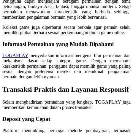
Pengguna dapat menjelajahi beragam permainan dengan tema
Xootz
petualangan, budaya Asia, fantasi, hingga nuansa modern. Setiap
permainan menawarkan karakteristik yang berbeda sehingga
memberikan pengalaman bermain yang lebih bervariasi.
Y
Koleksi game juga diperbarui secara berkala agar pemain selalu
Yamatoya
memiliki pilihan terbaru sesuai perkembangan dunia game online.
Z
Informasi Permainan yang Mudah Dipahami
Zaxy
TOGAPLAY
menyediakan informasi mengenai fitur permainan dan
mekanisme dasar setiap kategori game. Dengan memahami
Zoggs
karakteristik permainan, pengguna dapat memilih game yang paling
sesuai dengan preferensi mereka dan menikmati pengalaman
0-9
bermain dengan lebih nyaman.
4Moms
Transaksi Praktis dan Layanan Responsif
59S
Selain menghadirkan permainan yang lengkap, TOGAPLAY juga
memberikan kemudahan dalam proses transaksi.
Deposit yang Cepat
Platform mendukung berbagai metode pembayaran, termasuk